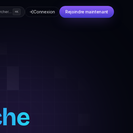
Connexion
Rejoindre maintenant
rcher…
⌘K
che