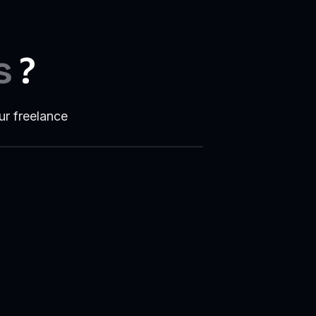
s
?
ur freelance