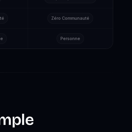
té
Zéro Communauté
ne
Personne
imple