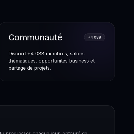
Communauté
+4 088
Discord +4 088 membres, salons
thématiques, opportunités business et
partage de projets.
tu progresses chaque jour, entouré de