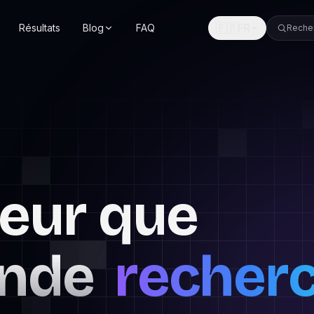
🇫🇷
Résultats
Blog
FAQ
FR
Reche
eur que
onde
recher