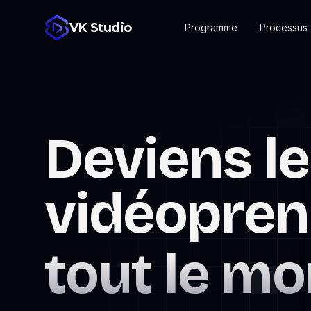
VK Studio
Programme
Processus
4 088
Deviens le
vidéopren
tout le m