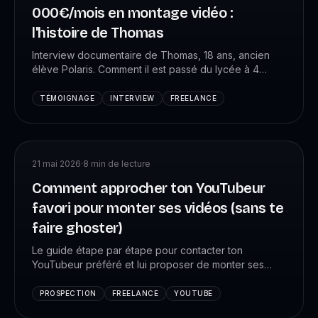
000€/mois en montage vidéo :
l'histoire de Thomas
Interview documentaire de Thomas, 18 ans, ancien
élève Polaris. Comment il est passé du lycée à 4
000€/mois en freelance, avec sa moto payée cash et
44 jours au Japon en remote. Sans diplôme
TÉMOIGNAGE
INTERVIEW
FREELANCE
spécialisé.
21 mai 2026
·
8
min de lecture
Comment approcher ton YouTubeur
favori pour monter ses vidéos (sans te
faire ghoster)
Le guide étape par étape pour contacter ton
YouTubeur préféré et lui proposer de monter ses
vidéos. Templates de DM, mail, suivi, et erreurs à
éviter.
PROSPECTION
FREELANCE
YOUTUBE