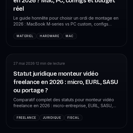
en 2026 ? Mac, PC, configs et budget
réel
Le guide honnête pour choisir un ordi de montage en
2026 : MacBook M-series vs PC custom, configs
minimum, à éviter, et le budget réel selon ton niveau
(HD, 4K, motion). Avec les configs testées chez +4
MATERIEL
HARDWARE
MAC
088 élèves VK Studio.
27 mai 2026
·
12
min de lecture
Statut juridique monteur vidéo
freelance en 2026 : micro, EURL, SASU
ou portage ?
Comparatif complet des statuts pour monteur vidéo
freelance en 2026 : micro-entreprise, EURL, SASU,
portage salarial. Charges, plafonds, fiscalité, quand
passer de l'un à l'autre, cas concrets de monteurs VK
FREELANCE
JURIDIQUE
FISCAL
Studio.