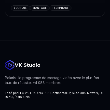
cuts, sound design. Méthode utilisée pour générer
+500M de vues.
YOUTUBE
MONTAGE
TECHNIQUE
VK Studio
Polaris : le programme de montage vidéo avec le plus fort
taux de réussite. +4 088 membres.
Édité par LLC VK TRADING · 131 Continental Dr, Suite 305, Newark, DE
19713, États-Unis