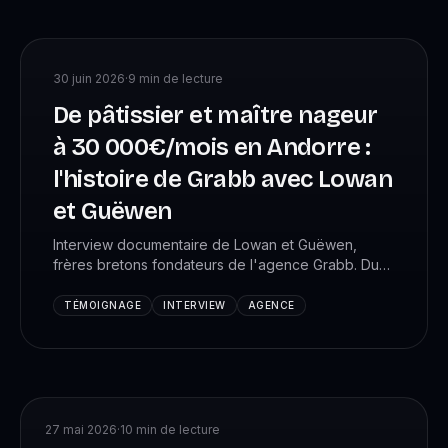
30 juin 2026
·
9
min de lecture
De pâtissier et maître nageur
à 30 000€/mois en Andorre :
l'histoire de Grabb avec Lowan
et Guëwen
Interview documentaire de Lowan et Guëwen,
frères bretons fondateurs de l'agence Grabb. Du
montage vidéo freelance à la génération de leads
pour entreprises B2B, expatriés en Andorre après
TÉMOIGNAGE
INTERVIEW
AGENCE
un déclic à Dubaï.
27 mai 2026
·
10
min de lecture