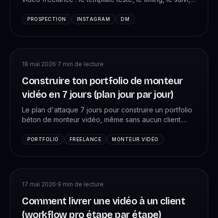
et les 7 erreurs qui te font ghoster. Avec exemples
concrets.
PROSPECTION
INSTAGRAM
DM
18 mai 2026
·
7
min de lecture
Construire ton portfolio de monteur
vidéo en 7 jours (plan jour par jour)
Le plan d'attaque 7 jours pour construire un portfolio
béton de monteur vidéo, même sans aucun client.
Hébergement, contenu, structure, exemples. Prêt
pour ta prospection lundi prochain.
PORTFOLIO
FREELANCE
MONTEUR VIDÉO
17 mai 2026
·
9
min de lecture
Comment livrer une vidéo à un client
(workflow pro étape par étape)