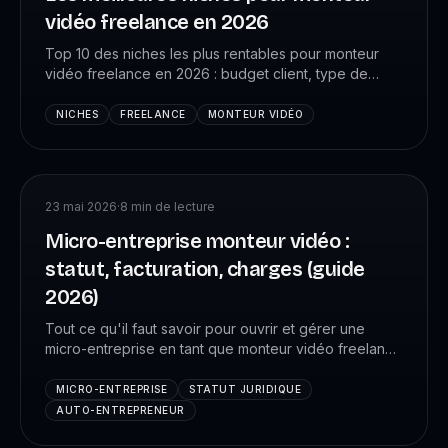
vidéo freelance en 2026
Top 10 des niches les plus rentables pour monteur
vidéo freelance en 2026 : budget client, type de
contenu, difficulté, et comment se positionner sur
chaque niche.
NICHES
FREELANCE
MONTEUR VIDÉO
23 mai 2026
·
8
min de lecture
Micro-entreprise monteur vidéo :
statut, facturation, charges (guide
2026)
Tout ce qu'il faut savoir pour ouvrir et gérer une
micro-entreprise en tant que monteur vidéo freelance
en 2026 : code APE, charges, facturation, TVA,
plafond, comptabilité.
MICRO-ENTREPRISE
STATUT JURIDIQUE
AUTO-ENTREPRENEUR