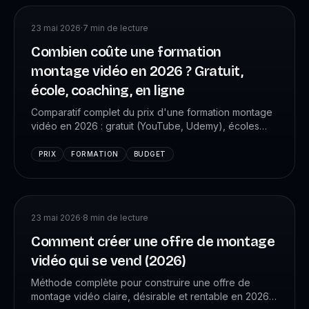
23 mai 2026
·
7
min de lecture
Combien coûte une formation
montage vidéo en 2026 ? Gratuit,
école, coaching, en ligne
Comparatif complet du prix d'une formation montage
vidéo en 2026 : gratuit (YouTube, Udemy), écoles
(BTS, ESRA), coaching (VK Studio), en ligne. Quel
budget pour quel résultat.
PRIX
FORMATION
BUDGET
23 mai 2026
·
8
min de lecture
Comment créer une offre de montage
vidéo qui se vend (2026)
Méthode complète pour construire une offre de
montage vidéo claire, désirable et rentable en 2026 :