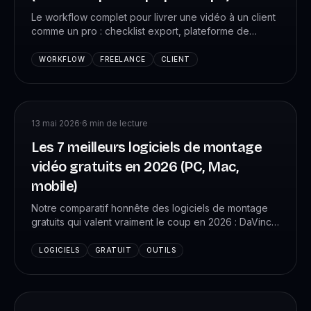
Le workflow complet pour livrer une vidéo à un client
comme un pro : checklist export, plateforme de
partage, gestion des retours, facturation. Évite les
allers-retours qui te font perdre 5h par projet.
WORKFLOW
FREELANCE
CLIENT
13 mai 2026
·
6
min de lecture
Les 7 meilleurs logiciels de montage
vidéo gratuits en 2026 (PC, Mac,
mobile)
Notre comparatif honnête des logiciels de montage
gratuits qui valent vraiment le coup en 2026 : DaVinci
Resolve, CapCut, OpenShot, iMovie, Shotcut…
Performance, courbe d'apprentissage, limites.
LOGICIELS
GRATUIT
OUTILS