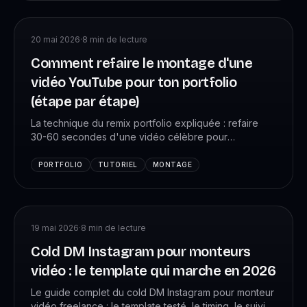
20 mai 2026
·
8
min de lecture
Comment refaire le montage d'une
vidéo YouTube pour ton portfolio
(étape par étape)
La technique du remix portfolio expliquée : refaire
30-60 secondes d'une vidéo célèbre pour
démontrer ton niveau. Choix de la vidéo,
récupération des rushs, étalonnage. Légal, pratique,
PORTFOLIO
TUTORIEL
MONTAGE
ultra efficace.
19 mai 2026
·
8
min de lecture
Cold DM Instagram pour monteurs
vidéo : le template qui marche en 2026
Le guide complet du cold DM Instagram pour monteur
vidéo freelance : le template testé, le timing, le suivi,