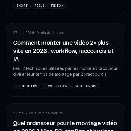
ce qu'on a appris en analysant 12 000+ vidéos
SHORT
REELS
TIKTOK
verticales chez VK Studio.
27 mai 2026
·
10
min de lecture
Comment monter une vidéo 2× plus
vite en 2026 : workflow, raccourcis et
IA
Les 12 techniques utilisées par les monteurs pros pour
diviser leur temps de montage par 2 : raccourcis
clavier essentiels, templates, proxies, IA pour le
dérushage, sound design accéléré. Méthode VK
PRODUCTIVITE
WORKFLOW
RACCOURCIS
Studio testée sur +4 088 monteurs.
27 mai 2026
·
9
min de lecture
Quel ordinateur pour le montage vidéo