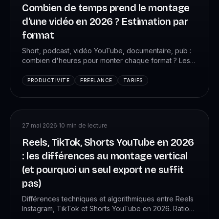
Combien de temps prend le montage
d'une vidéo en 2026 ? Estimation par
format
Short, podcast, vidéo YouTube, documentaire, pub :
combien d'heures pour monter chaque format ? Les
chiffres réels mesurés chez +4 088 monteurs VK
Studio, avec la méthode pour estimer ton propre
PRODUCTIVITE
FREELANCE
TARIFS
temps et pricer correctement.
27 mai 2026
·
10
min de lecture
Reels, TikTok, Shorts YouTube en 2026
: les différences au montage vertical
(et pourquoi un seul export ne suffit
pas)
Différences techniques et algorithmiques entre Reels
Instagram, TikTok et Shorts YouTube en 2026. Ratios,
durées optimales, hooks, sous-titres, sound design :