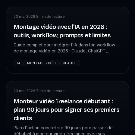
23 mai 2026
·
8
min de lecture
Montage vidéo avec l'IA en 2026 :
outils, workflow, prompts et limites
Guide complet pour intégrer l'IA dans ton workflow
de montage vidéo en 2026 : Claude, ChatGPT,
Descript, Runway, transcription, miniatures, scripts.
Avec prompts testés.
IA
MONTAGE VIDÉO
CLAUDE
23 mai 2026
·
7
min de lecture
Monteur vidéo freelance débutant :
plan 90 jours pour signer ses premiers
clients
Plan d'action concret sur 90 jours pour passer de
débutant à monteur vidéo freelance avec ses