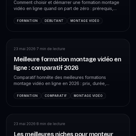
Comment choisir et démarrer une formation montage
vidéo en ligne quand on part de zéro : prérequis,
logiciels, organisation, premiers projets et erreurs à
éviter.
FORMATION
DÉBUTANT
MONTAGE VIDÉO
23 mai 2026
·
7
min de lecture
Meilleure formation montage vidéo en
ligne : comparatif 2026
Comparatif honnête des meilleures formations
montage vidéo en ligne en 2026 : prix, durée,
accompagnement, résultats, débouchés. Ce qu'il faut
regarder avant de payer.
FORMATION
COMPARATIF
MONTAGE VIDÉO
23 mai 2026
·
8
min de lecture
Les meilleures niches pour monteur