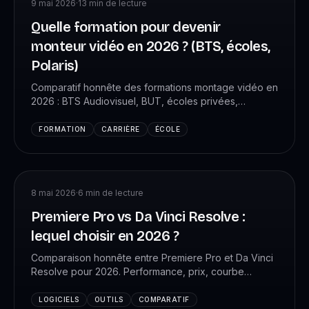
9 mai 2026
·
13
min de lecture
Quelle formation pour devenir
monteur vidéo en 2026 ? (BTS, écoles,
Polaris)
Comparatif honnête des formations montage vidéo en
2026 : BTS Audiovisuel, BUT, écoles privées,
formations en ligne, Polaris. Coût, durée, salaire à la
sortie, débouchés réels. Ce que les écoles ne te
FORMATION
CARRIÈRE
ÉCOLE
disent pas.
8 mai 2026
·
6
min de lecture
Premiere Pro vs Da Vinci Resolve :
lequel choisir en 2026 ?
Comparaison honnête entre Premiere Pro et Da Vinci
Resolve pour 2026. Performance, prix, courbe
d'apprentissage, écosystème, débouchés. Le choix
dépend de ton profil.
LOGICIELS
OUTILS
COMPARATIF