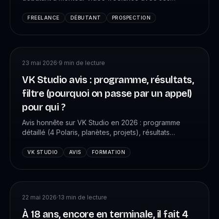
premiers clients payants. Semaine par semaine,
actions précises.
FREELANCE
DÉBUTANT
PROSPECTION
23 mai 2026
·
9
min de lecture
VK Studio avis : programme, résultats,
filtre (pourquoi on passe par un appel)
pour qui ?
Avis honnête sur VK Studio en 2026 : programme
détaillé (4 Polaris, planètes, projets), résultats
concrets d'élèves, prix indicatif, pourquoi un appel
obligatoire avant inscription.
VK STUDIO
AVIS
FORMATION
22 mai 2026
·
13
min de lecture
À 18 ans, encore en terminale, il fait 4