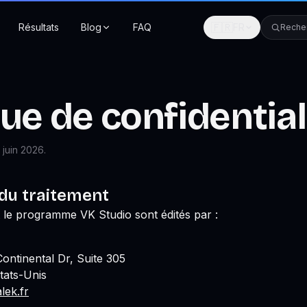
🇫🇷
Résultats
Blog
FAQ
FR
Reche
que de confidential
 juin 2026
.
du traitement
 le programme VK Studio sont édités par :
Continental Dr, Suite 305
tats-Unis
lek.fr