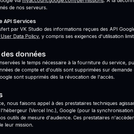
oogle via
myaccount.google.com/permissions
. À la déconn
més de nos serveurs.
 API Services
ransfert par VK Studio des informations reçues des API Googl
 User Data Policy
, y compris ses exigences d'utilisation limit
 des données
servées le temps nécessaire à la fourniture du service, p
nées de compte et d'outils sont supprimées sur demande o
oogle sont supprimés dès la révocation de l'accès.
s
ice, nous faisons appel à des prestataires techniques agis
 l'hébergeur (Vercel Inc.), Google (pour la synchronisation
nos outils de mesure d'audience. Ces prestataires n'accèd
de leur mission.