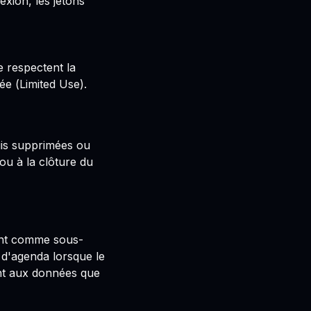
exion, les jetons
e respectent la
ée (
Limited Use
).
uis supprimées ou
u à la clôture du
sant comme sous-
 d'agenda lorsque le
ent aux données que