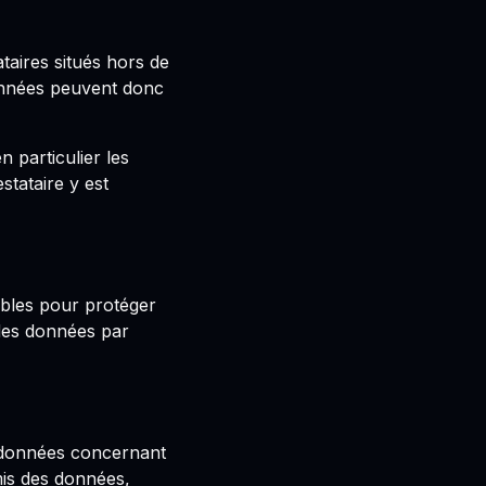
taires situés hors de
onnées peuvent donc
 particulier les
tataire y est
bles pour protéger
des données par
e données concernant
is des données,