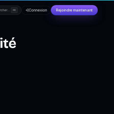
Connexion
Rejoindre maintenant
rcher…
⌘K
ité