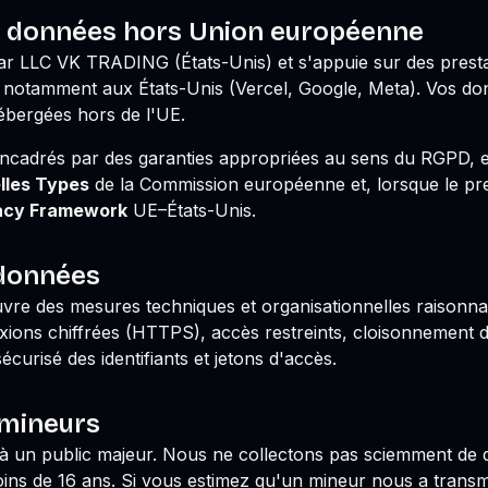
e données hors Union européenne
par
LLC VK TRADING
(États-Unis) et s'appuie sur des presta
 notamment aux États-Unis (Vercel, Google, Meta). Vos d
hébergées hors de l'UE.
encadrés par des garanties appropriées au sens du RGPD, en
lles Types
de la Commission européenne et, lorsque le pres
acy Framework
UE–États-Unis.
 données
re des mesures techniques et organisationnelles raisonna
ions chiffrées (HTTPS), accès restreints, cloisonnement 
curisé des identifiants et jetons d'accès.
mineurs
e à un public majeur. Nous ne collectons pas sciemment d
ns de 16 ans. Si vous estimez qu'un mineur nous a transm