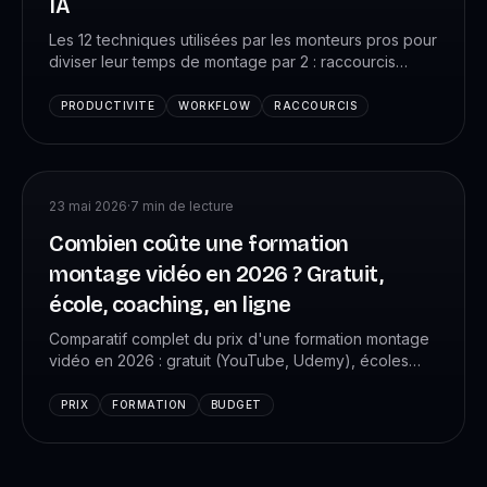
IA
Les 12 techniques utilisées par les monteurs pros pour
diviser leur temps de montage par 2 : raccourcis
clavier essentiels, templates, proxies, IA pour le
dérushage, sound design accéléré. Méthode VK
PRODUCTIVITE
WORKFLOW
RACCOURCIS
Studio testée sur +4 088 monteurs.
23 mai 2026
·
7
min de lecture
Combien coûte une formation
montage vidéo en 2026 ? Gratuit,
école, coaching, en ligne
Comparatif complet du prix d'une formation montage
vidéo en 2026 : gratuit (YouTube, Udemy), écoles
(BTS, ESRA), coaching (VK Studio), en ligne. Quel
budget pour quel résultat.
PRIX
FORMATION
BUDGET