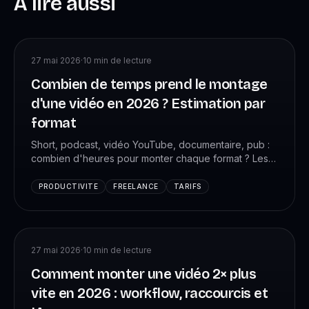
À lire aussi
27 mai 2026
·
10
min de lecture
Combien de temps prend le montage
d'une vidéo en 2026 ? Estimation par
format
Short, podcast, vidéo YouTube, documentaire, pub :
combien d'heures pour monter chaque format ? Les
chiffres réels mesurés chez +4 088 monteurs VK
Studio, avec la méthode pour estimer ton propre
PRODUCTIVITE
FREELANCE
TARIFS
temps et pricer correctement.
27 mai 2026
·
10
min de lecture
Comment monter une vidéo 2× plus
vite en 2026 : workflow, raccourcis et