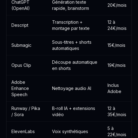
ChatGPT
Génération texte
20€/mois
(OpenAI)
rapide, brainstorm
Transcription +
12 à
Descript
montage par texte
24€/mois
Sous-titres + shorts
Submagic
15€/mois
automatiques
Découpe automatique
Opus Clip
19€/mois
en shorts
Adobe
Inclus
Enhance
Nettoyage audio AI
Adobe
Speech
Runway / Pika
B-roll IA + extensions
12 à
/ Sora
vidéo
35€/mois
5 à
ElevenLabs
Voix synthétiques
22€/mois