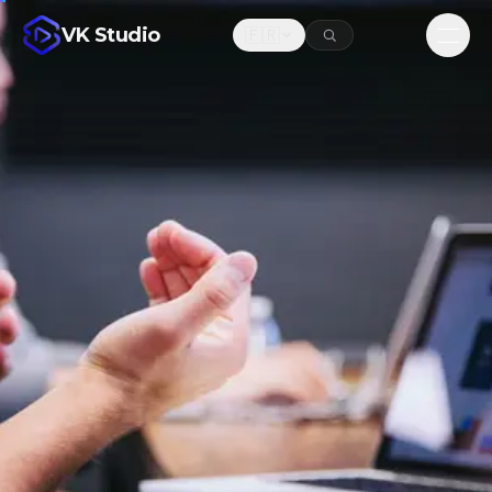
VK Studio
🇫🇷
Men