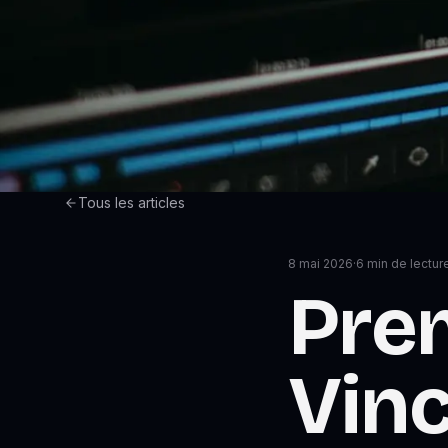
Tous les articles
8 mai 2026
·
6
min de lectur
Prem
Vinc