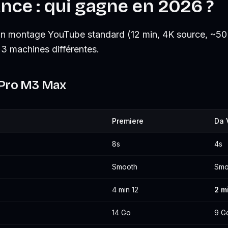
ce : qui gagne en 2026 ?
 montage YouTube standard (12 min, 4K source, ~50 
r 3 machines différentes.
Pro M3 Max
Premiere
Da 
8s
4s
Smooth
Smo
4 min 12
2 m
14 Go
9 G