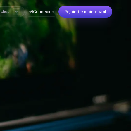
Connexion
Rejoindre maintenant
rcher…
⌘K