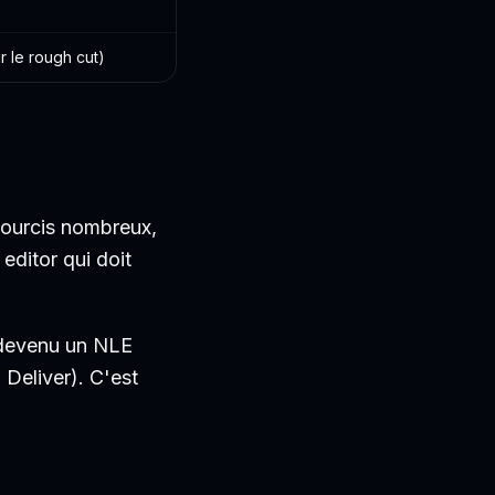
 le rough cut)
ccourcis nombreux,
u
editor
qui doit
 devenu un NLE
 Deliver). C'est