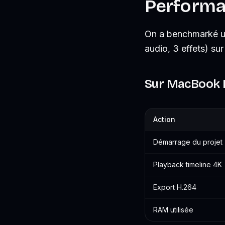
Performan
On a benchmarké un
audio, 3 effets) su
Sur MacBook 
Action
Démarrage du projet
Playback timeline 4K
Export H.264
RAM utilisée