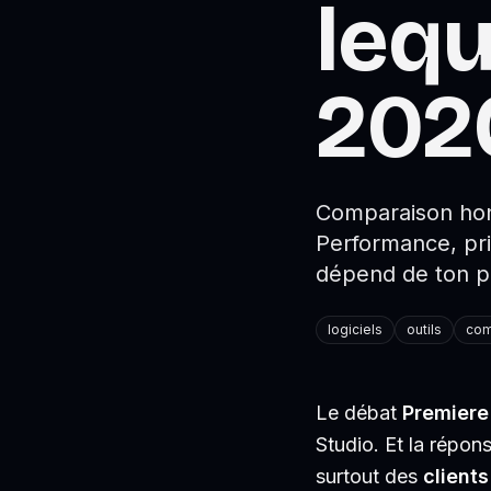
lequ
202
Comparaison hon
Performance, pr
dépend de ton pr
logiciels
outils
com
Le débat
Premiere
Studio. Et la répon
surtout des
clients