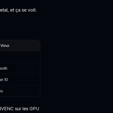
al, et ça se voit.
 Vinci
ooth
in 10
Go
NVENC sur les GPU