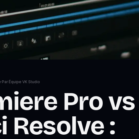
e
·
Par
Équipe VK Studio
iere Pro vs
i Resolve :