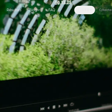
🇫🇷
Résultats
Blog
FAQ
FR
Reche