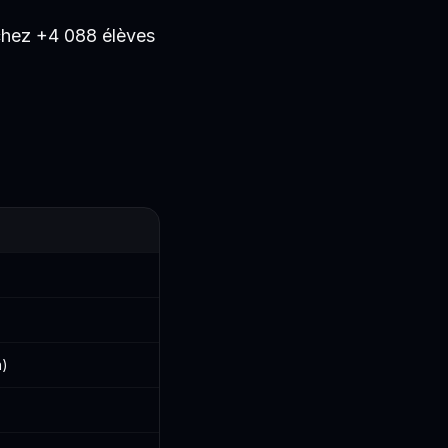
 chez +4 088 élèves
n)