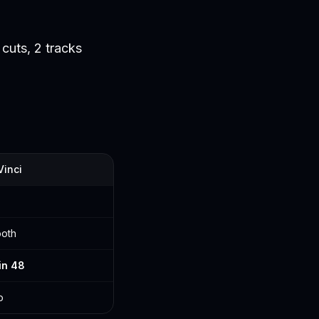
cuts, 2 tracks
Vinci
oth
in 48
o