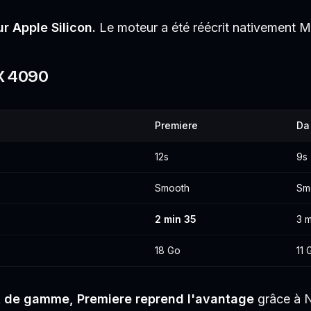
r Apple Silicon.
Le moteur a été réécrit nativement Met
TX 4090
Premiere
Da
12s
9s
Smooth
Sm
2 min 35
3 m
18 Go
11 
 de gamme, Premiere reprend l'avantage
grâce à 