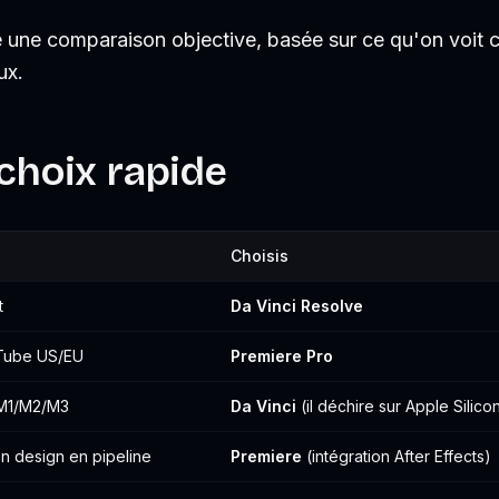
ne une comparaison objective, basée sur ce qu'on voit
ux.
 choix rapide
Choisis
t
Da Vinci Resolve
uTube US/EU
Premiere Pro
c M1/M2/M3
Da Vinci
(il déchire sur Apple Silico
on design en pipeline
Premiere
(intégration After Effects)