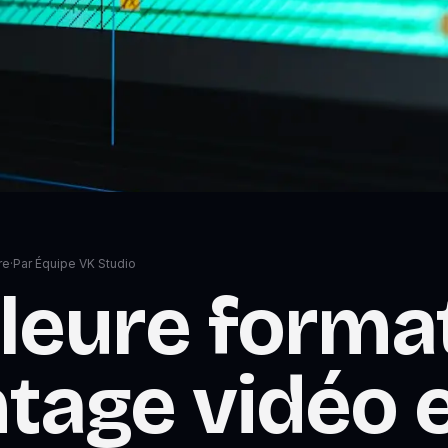
re
·
Par
Équipe VK Studio
leure forma
tage vidéo 