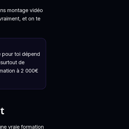
ions montage vidéo
vraiment, et on te
e pour toi dépend
t surtout de
rmation à 2 000€
t
une vraie formation