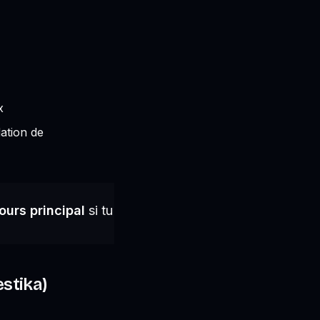
.
x
ation de
urs principal
si tu
stika)