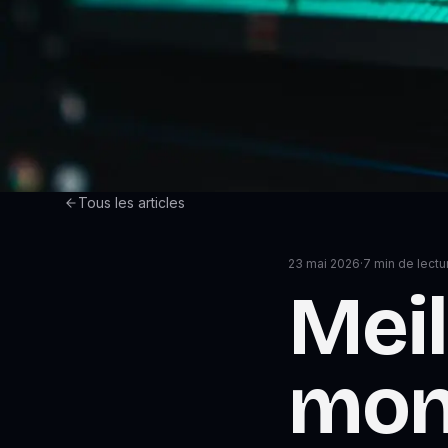
Tous les articles
23 mai 2026
·
7
min de lectu
Meil
mon