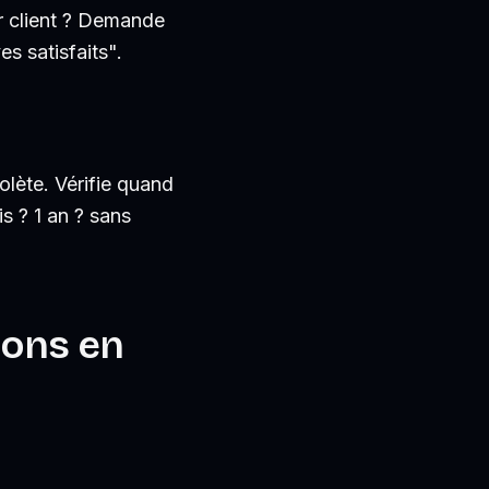
r client ? Demande
es satisfaits".
olète. Vérifie quand
s ? 1 an ? sans
ions en