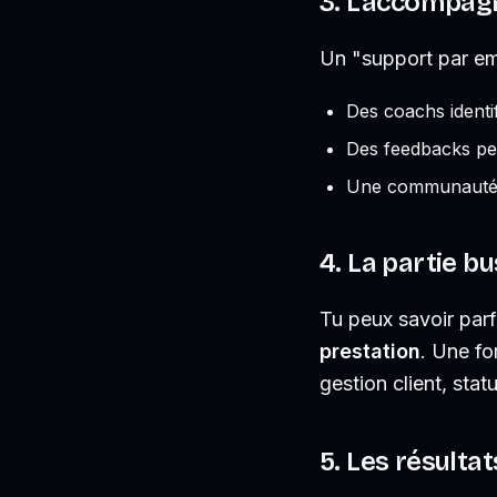
3. L'accompag
Un "support par em
Des coachs identif
Des feedbacks per
Une communauté a
4. La partie b
Tu peux savoir parf
prestation
. Une fo
gestion client, statu
5. Les résultat