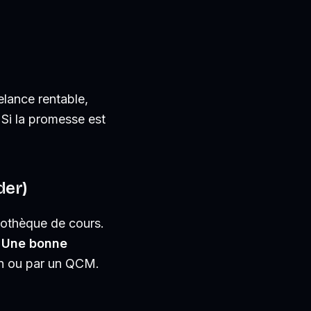
elance rentable,
 Si la promesse est
der)
iothèque de cours.
.
Une bonne
in ou par un QCM.