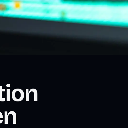
tion
en