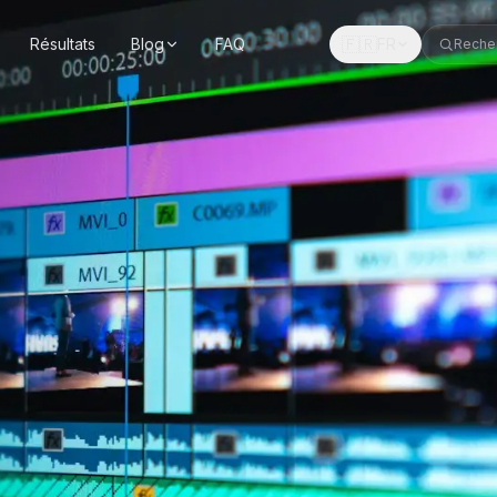
🇫🇷
Résultats
Blog
FAQ
FR
Reche