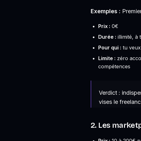
Exemples :
Premier
Prix :
0€
Durée :
illimité, à
Pour qui :
tu veux 
Limite :
zéro accom
compétences
Verdict : indi
vises le freelanc
2. Les marketp
Prix :
10 à 200€ p