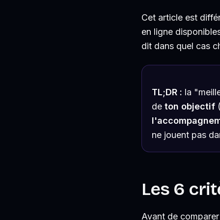
Cet article est dif
en ligne disponible
dit dans quel cas c
TL;DR :
la "meill
de
ton objectif
(
l'accompagnem
ne jouent pas da
Les 6 cri
Avant de comparer l