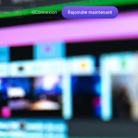
Connexion
Rejoindre maintenant
rcher…
⌘K