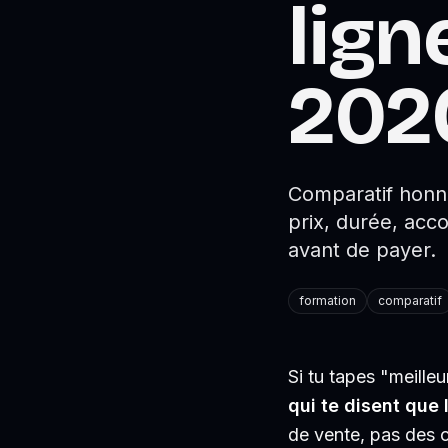
lign
202
Comparatif honnê
prix, durée, acc
avant de payer.
formation
comparatif
Si tu tapes "meille
qui te disent que 
de vente, pas des 