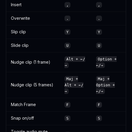
Insert
,
,
Overwrite
.
.
Slip clip
Y
Y
Slide clip
U
U
Alt + ←/
Option +
Nudge clip (1 frame)
→
←/→
Maj +
Maj +
Nudge clip (5 frames)
Alt + ←/
Option +
→
←/→
Match Frame
F
F
Snap on/off
S
S
Toggle audio mute