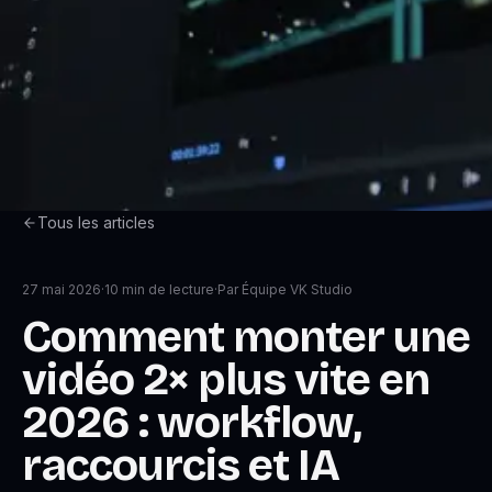
Tous les articles
27 mai 2026
·
10
min de lecture
·
Par
Équipe VK Studio
Comment monter une
vidéo 2× plus vite en
2026 : workflow,
raccourcis et IA