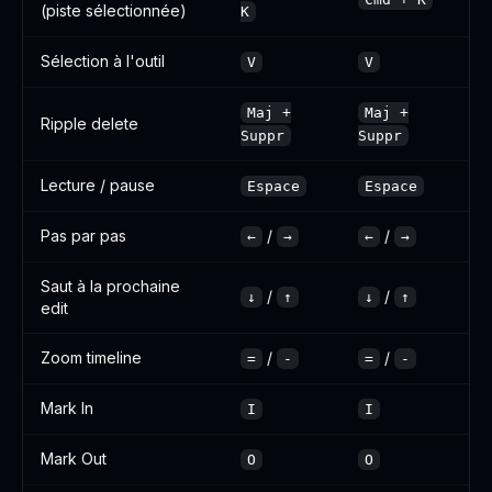
(piste sélectionnée)
K
Sélection à l'outil
V
V
Maj +
Maj +
Ripple delete
Suppr
Suppr
Lecture / pause
Espace
Espace
Pas par pas
/
/
←
→
←
→
Saut à la prochaine
/
/
↓
↑
↓
↑
edit
Zoom timeline
/
/
=
-
=
-
Mark In
I
I
Mark Out
O
O