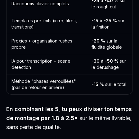
-25 à -40 %
sur
Raccourcis clavier complets
le rough cut
Templates pré-faits (intro, titres,
-15 à -25 %
sur
transitions)
la finition
Proxies + organisation rushes
-20 %
sur la
propre
fluidité globale
IA pour transcription + scene
-30 à -50 %
sur
detection
le dérushage
Méthode "phases verrouillées"
-15 %
sur le total
(pas de retour en arrière)
En combinant les 5, tu peux diviser ton temps
de montage par 1.8 à 2.5×
sur le même livrable,
sans perte de qualité.