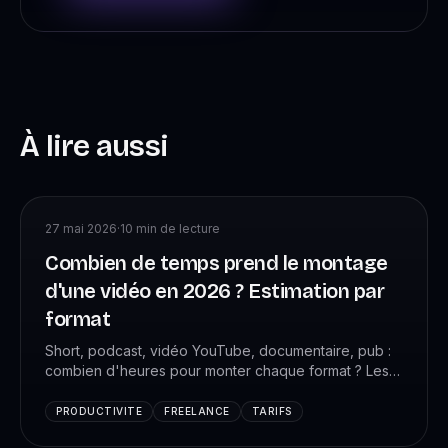
À lire aussi
27 mai 2026
·
10
min de lecture
Combien de temps prend le montage
d'une vidéo en 2026 ? Estimation par
format
Short, podcast, vidéo YouTube, documentaire, pub :
combien d'heures pour monter chaque format ? Les
chiffres réels mesurés chez +4 088 monteurs VK
Studio, avec la méthode pour estimer ton propre
PRODUCTIVITE
FREELANCE
TARIFS
temps et pricer correctement.