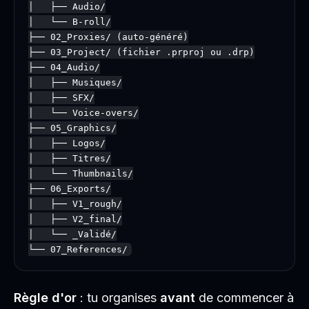
│   ├── Audio/

│   └── B-roll/

├── 02_Proxies/ (auto-généré)

├── 03_Project/ (fichier .prproj ou .drp)

├── 04_Audio/

│   ├── Musiques/

│   ├── SFX/

│   └── Voice-overs/

├── 05_Graphics/

│   ├── Logos/

│   ├── Titres/

│   └── Thumbnails/

├── 06_Exports/

│   ├── V1_rough/

│   ├── V2_final/

│   └── _Validé/

Règle d'or
: tu organises
avant
de commencer à