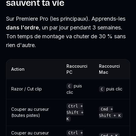
sauvent ta vie
Sur Premiere Pro (les principaux). Apprends-les
dans l'ordre
, un par jour pendant 3 semaines.
Ton temps de montage va chuter de 30 % sans
rien d'autre.
Raccourci
Raccourci
Action
PC
Mac
puis
C
Razor / Cut clip
puis clic
C
clic
Ctrl +
Couper au curseur
Cmd +
Shift +
(toutes pistes)
Shift + K
K
Couper au curseur
Ctrl +
Cmd + K