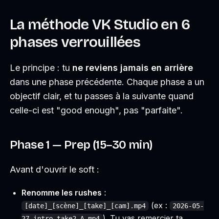
La méthode VK Studio en 6
phases verrouillées
Le principe : tu
ne reviens jamais en arrière
dans une phase précédente. Chaque phase a un
objectif clair, et tu passes à la suivante quand
celle-ci est "good enough", pas "parfaite".
Phase 1 — Prep (15–30 min)
Avant d'ouvrir le soft :
Renomme les rushes
:
(ex :
[date]_[scène]_[take]_[cam].mp4
2026-05-
). Tu vas remercier ta
27_intro_take2_A.mp4