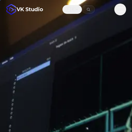
VK Studio
🇫🇷
Men