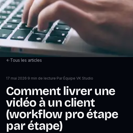
Tous les articles
17 mai 2026
·
9
min de lecture
·
Par
Équipe VK Studio
Comment livrer une
vidéo à un client
(workflow pro étape
par étape)