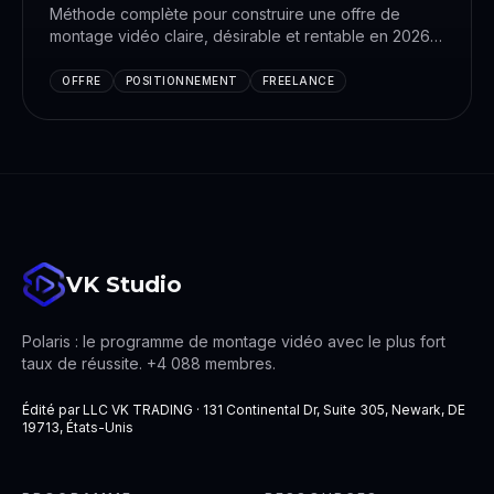
Méthode complète pour construire une offre de
montage vidéo claire, désirable et rentable en 2026 :
positionnement, packaging, tarification, livrables,
contrat type.
OFFRE
POSITIONNEMENT
FREELANCE
VK Studio
Polaris : le programme de montage vidéo avec le plus fort
taux de réussite. +4 088 membres.
Édité par LLC VK TRADING · 131 Continental Dr, Suite 305, Newark, DE
19713, États-Unis