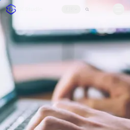
VK Studio
🇫🇷
Men