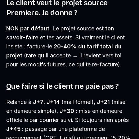
Le client veut le projet source
Premiere. Je donne ?
NON par défaut.
Le projet source est
ton
savoir-faire
et tes assets. Si vraiment le client
insiste : facture-le
20-40% du tarif total du
projet
(rare qu'il accepte → il revient vers toi
pour les modifs futures, ce qui te re-facture).
Que faire si le client ne paie pas ?
Relance à
J+7
,
J+14
(mail formel),
J+21
(mise
en demeure simple),
J+30
: mise en demeure
officielle par courrier suivi. Si toujours rien après
J+45
: passage par une plateforme de
recouvrement (CRT, Hoist) qui prennent 15-20%