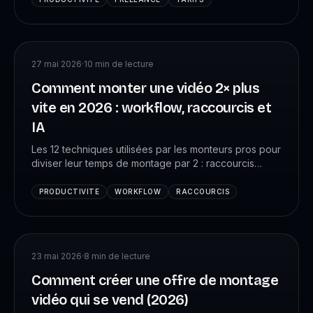
temps et pricer correctement.
27 mai 2026
·
10
min de lecture
Comment monter une vidéo 2× plus
vite en 2026 : workflow, raccourcis et
IA
Les 12 techniques utilisées par les monteurs pros pour
diviser leur temps de montage par 2 : raccourcis
clavier essentiels, templates, proxies, IA pour le
dérushage, sound design accéléré. Méthode VK
PRODUCTIVITE
WORKFLOW
RACCOURCIS
Studio testée sur +4 088 monteurs.
23 mai 2026
·
8
min de lecture
Comment créer une offre de montage
vidéo qui se vend (2026)