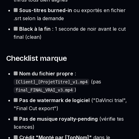
Sous-titres burned-in
ou exportés en fichier
.srt selon la demande
Black à la fin
: 1 seconde de noir avant le cut
final (clean)
Checklist marque
Nom du fichier propre
:
(pas
[Client]_[ProjetTitre]_v1.mp4
)
final_FINAL_VRAI_v3.mp4
Pas de watermark de logiciel
("DaVinci trial",
"Final Cut export")
Pas de musique royalty-pending
(vérifie tes
licences)
Crédit "Monté par [TonNom]"
dans le