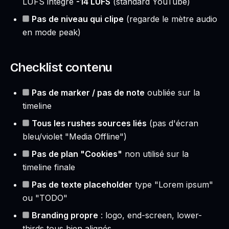
LUFS intégré
-14 LUFS
(standard YouTube)
Pas de niveau qui clipe
(regarde le mètre audio
en mode peak)
Checklist contenu
Pas de marker / pas de note
oubliée sur la
timeline
Tous les rushes sources liés
(pas d'écran
bleu/violet "Media Offline")
Pas de plan "Cookies"
non utilisé sur la
timeline finale
Pas de texte placeholder
type "Lorem ipsum"
ou "TODO"
Branding propre
: logo, end-screen, lower-
thirds tous bien alignés