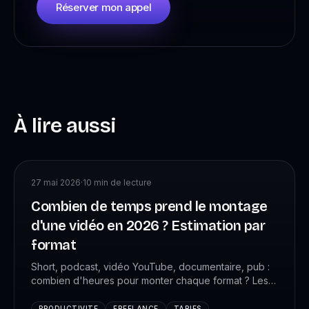
Réserver mon appel
À lire aussi
27 mai 2026
·
10
min de lecture
Combien de temps prend le montage
d'une vidéo en 2026 ? Estimation par
format
Short, podcast, vidéo YouTube, documentaire, pub :
combien d'heures pour monter chaque format ? Les
chiffres réels mesurés chez +4 088 monteurs VK
Studio, avec la méthode pour estimer ton propre
PRODUCTIVITE
FREELANCE
TARIFS