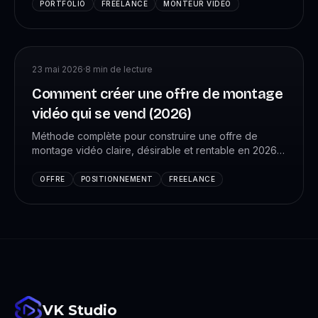
pour ta prospection lundi prochain.
PORTFOLIO
FREELANCE
MONTEUR VIDÉO
23 mai 2026
·
8
min de lecture
Comment créer une offre de montage
vidéo qui se vend (2026)
Méthode complète pour construire une offre de
montage vidéo claire, désirable et rentable en 2026 :
positionnement, packaging, tarification, livrables,
contrat type.
OFFRE
POSITIONNEMENT
FREELANCE
VK Studio