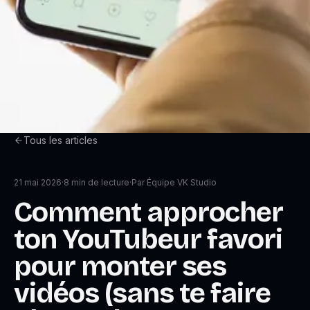
Tous les articles
21 mai 2026
·
8
min de lecture
·
Par
Équipe VK Studio
Comment approcher
ton YouTubeur favori
pour monter ses
vidéos (sans te faire