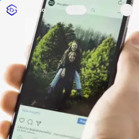
VK Studio
🇫🇷
Men