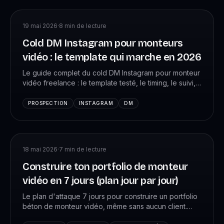
19 mai 2026
·
8
min de lecture
Cold DM Instagram pour monteurs
vidéo : le template qui marche en 2026
Le guide complet du cold DM Instagram pour monteur
vidéo freelance : le template testé, le timing, le suivi,
et les 7 erreurs qui te font ghoster. Avec exemples
concrets.
PROSPECTION
INSTAGRAM
DM
18 mai 2026
·
7
min de lecture
Construire ton portfolio de monteur
vidéo en 7 jours (plan jour par jour)
Le plan d'attaque 7 jours pour construire un portfolio
béton de monteur vidéo, même sans aucun client.
Hébergement, contenu, structure, exemples. Prêt