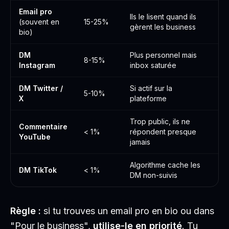
Email pro
Ils le lisent quand ils
(souvent en
15-25%
gèrent les business
bio)
DM
Plus personnel mais
8-15%
Instagram
inbox saturée
DM Twitter /
Si actif sur la
5-10%
X
plateforme
Trop public, ils ne
Commentaire
< 1%
répondent presque
YouTube
jamais
Algorithme cache les
DM TikTok
< 1%
DM non-suivis
Règle :
si tu trouves un email pro en bio ou dans
"Pour le business",
utilise-le en priorité
. Tu