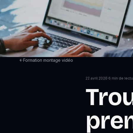
Formation montage vidéo
22 avril 2026
·
6
min de lectu
Trou
prem