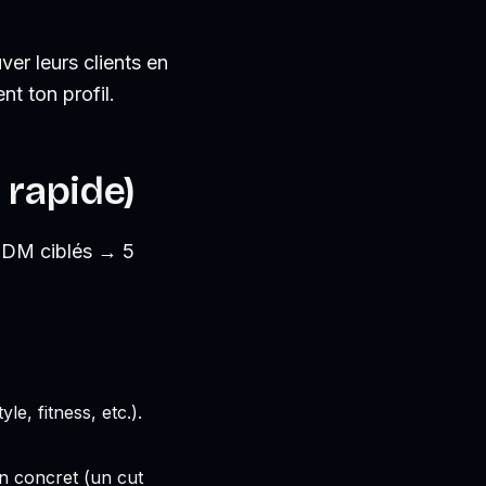
er leurs clients en
nt ton profil.
 rapide)
0 DM ciblés → 5
e, fitness, etc.).
n concret (un cut