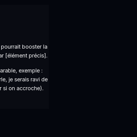
 pourrait booster la
ar [élément précis].
arable, exemple :
e, je serais ravi de
r si on accroche).