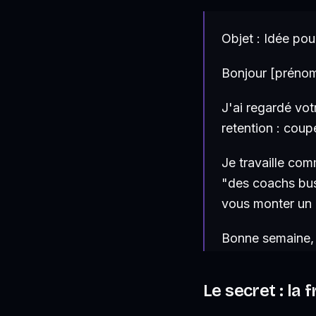
Objet : Idée pou
Bonjour [prénom
J'ai regardé vot
retention : coup
Je travaille co
"des coachs busi
vous monter un é
Bonne semaine, [
Le secret : la