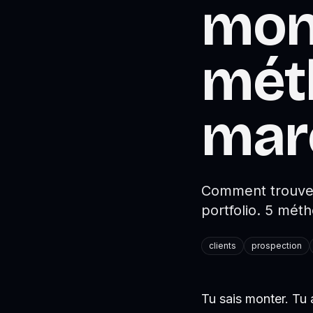
mont
mét
mar
Comment trouver
portfolio. 5 mét
clients
prospection
Tu sais monter. Tu 