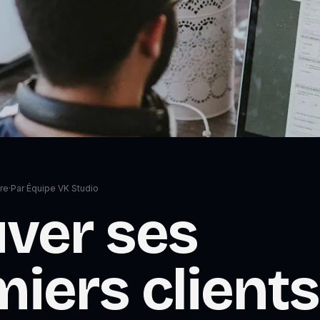
re
·
Par
Équipe VK Studio
ver ses
iers clients