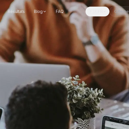
🇫🇷
Résultats
Blog
FAQ
FR
Reche