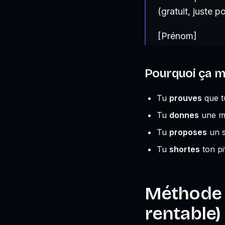
(gratuit, juste p
[Prénom]
Pourquoi ça 
Tu
prouves
que t
Tu
donnes
une mi
Tu
proposes
un s
Tu
shortes
ton pi
Méthode 2
rentable)