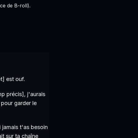
ce de B-roll).
t] est ouf.
p précis], j'aurais
 pour garder le
 jamais t'as besoin
it sur ta chaîne