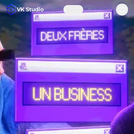
VK Studio
🇫🇷
Men