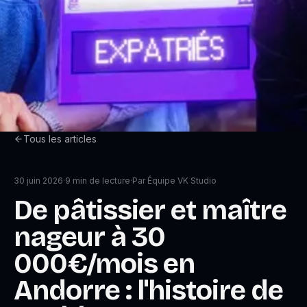
Tous les articles
30 juin 2026
·
9
min de lecture
·
Par
Équipe VK Studio
De pâtissier et maître
nageur à 30
000€/mois en
Andorre : l'histoire de