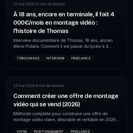
22 mai 2026
·
13
min de lecture
À 18 ans, encore en terminale, il fait 4
000€/mois en montage vidéo :
l'histoire de Thomas
Interview documentaire de Thomas, 18 ans, ancien
élève Polaris. Comment il est passé du lycée à 4
000€/mois en freelance, avec sa moto payée cash et
44 jours au Japon en remote. Sans diplôme
TÉMOIGNAGE
INTERVIEW
FREELANCE
spécialisé.
23 mai 2026
·
8
min de lecture
Comment créer une offre de montage
vidéo qui se vend (2026)
Méthode complète pour construire une offre de
montage vidéo claire, désirable et rentable en 2026 :
positionnement, packaging, tarification, livrables,
contrat type.
OFFRE
POSITIONNEMENT
FREELANCE