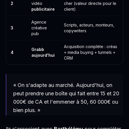
2
vidéo
cher (valeur directe pour le
publicitaire
client)
Agence
Scripts, acteurs, monteurs,
3
créative
copywriters
pub
Acquisition complète : créas
Grabb
4
+ media buying + tunnels +
aujourd'hui
CRM
« On s'adapte au marché. Aujourd'hui, on
peut prendre une boîte qui fait entre 15 et 20
000€ de CA et l'emmener à 50, 60 000€ ou
bien plus. »
Ils s'associent avec
Barthélémy
pour compléter