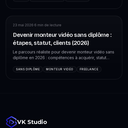
23 mai 2026
·
6
min de lecture
Devenir monteur vidéo sans diplôme :
étapes, statut, clients (2026)
Le parcours réaliste pour devenir monteur vidéo sans
diplôme en 2026 : compétences à acquérir, statut
juridique, comment trouver ses premiers clients et
combien gagner.
SANS DIPLÔME
MONTEUR VIDÉO
FREELANCE
VK Studio