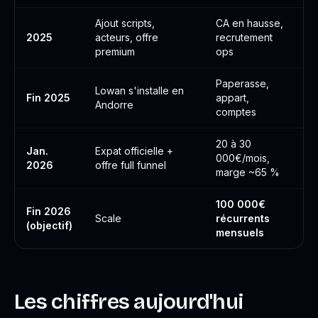
Ajout scripts,
CA en hausse,
2025
acteurs, offre
recrutement
premium
ops
Paperasse,
Lowan s'installe en
Fin 2025
appart,
Andorre
comptes
20 à 30
Jan.
Expat officielle +
000€/mois,
2026
offre full funnel
marge ~65 %
100 000€
Fin 2026
Scale
récurrents
(objectif)
mensuels
Les chiffres aujourd'hui